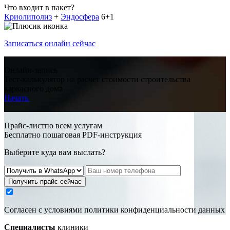
Что входит в пакет?
Криолиполиз
+
Эндосфера
6+1
Записаться онлайн сейчас
Онлайн-запись
Тест-калькулятор на расчет стоимости строительства
каркасного дома
Начать
Прайс-листпо всем услугам
Бесплатно пошаговая PDF-инструкция
Выберите куда вам выслать?
Получить прайс сейчас
Cогласен с условиями
политики конфиденциальности данных
Специалисты
клиники