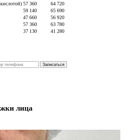
кислотой)
57 360
64 720
59 140
65 690
47 660
56 920
57 360
63 780
37 130
41 280
Записаться
яжки лица