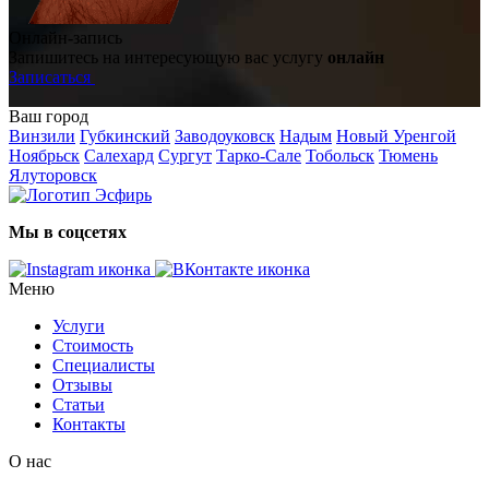
Онлайн-запись
Запишитесь на интересующую вас услугу
онлайн
Записаться
Ваш город
Винзили
Губкинский
Заводоуковск
Надым
Новый Уренгой
Ноябрьск
Салехард
Сургут
Тарко-Сале
Тобольск
Тюмень
Ялуторовск
Мы в соцсетях
Меню
Услуги
Стоимость
Специалисты
Отзывы
Статьи
Контакты
О нас