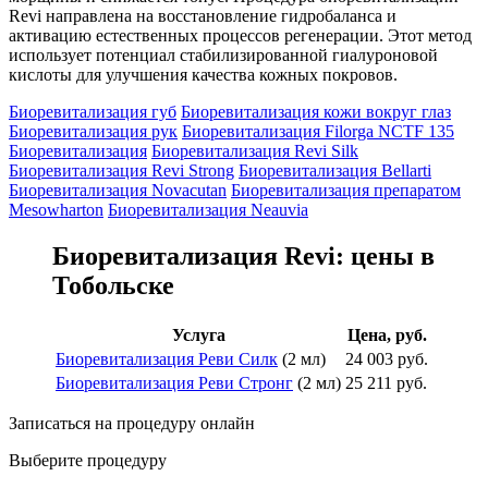
Revi направлена на восстановление гидробаланса и
активацию естественных процессов регенерации. Этот метод
использует потенциал стабилизированной гиалуроновой
кислоты для улучшения качества кожных покровов.
Биоревитализация губ
Биоревитализация кожи вокруг глаз
Биоревитализация рук
Биоревитализация Filorga NCTF 135
Биоревитализация
Биоревитализация Revi Silk
Биоревитализация Revi Strong
Биоревитализация Bellarti
Биоревитализация Novacutan
Биоревитализация препаратом
Mesowharton
Биоревитализация Neauvia
Биоревитализация Revi: цены в
Тобольске
Услуга
Цена, руб.
Биоревитализация Реви Силк
(2 мл)
24 003 руб.
Биоревитализация Реви Стронг
(2 мл)
25 211 руб.
Записаться на процедуру онлайн
Выберите процедуру