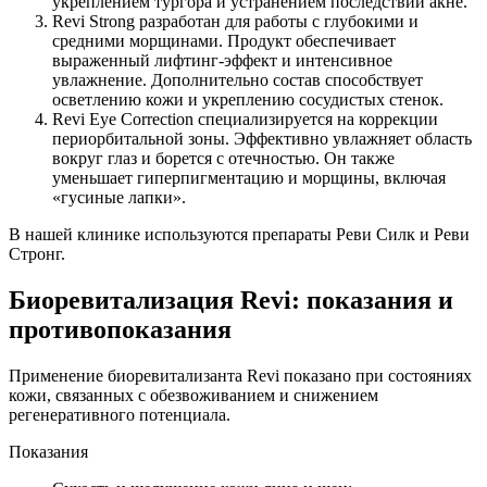
укреплением тургора и устранением последствий акне.
Revi Strong разработан для работы с глубокими и
средними морщинами. Продукт обеспечивает
выраженный лифтинг-эффект и интенсивное
увлажнение. Дополнительно состав способствует
осветлению кожи и укреплению сосудистых стенок.
Revi Eye Correction специализируется на коррекции
периорбитальной зоны. Эффективно увлажняет область
вокруг глаз и борется с отечностью. Он также
уменьшает гиперпигментацию и морщины, включая
«гусиные лапки».
В нашей клинике используются препараты Реви Силк и Реви
Стронг.
Биоревитализация Revi: показания и
противопоказания
Применение биоревитализанта Revi показано при состояниях
кожи, связанных с обезвоживанием и снижением
регенеративного потенциала.
Показания