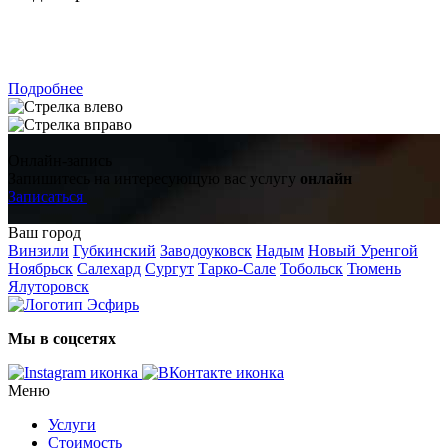
ЗАПИСАТЬСЯ
Подробнее
Онлайн-запись
Запишитесь на интересующую вас услугу
онлайн
Записаться
Ваш город
Винзили
Губкинский
Заводоуковск
Надым
Новый Уренгой
Ноябрьск
Салехард
Сургут
Тарко-Сале
Тобольск
Тюмень
Ялуторовск
Мы в соцсетях
Меню
Услуги
Стоимость